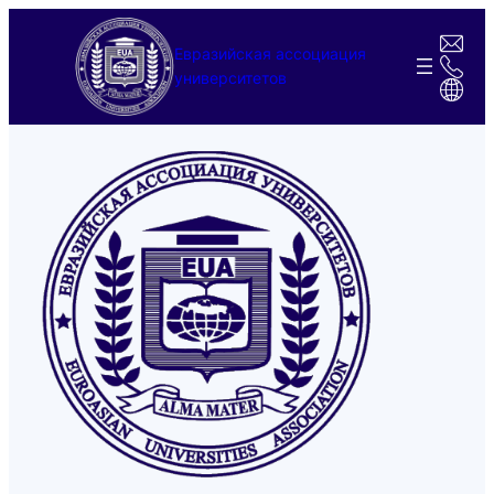
Перейти
к
Евразийская ассоциация
содержимому
университетов